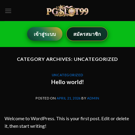
Skip
to
content
เข้าสู่ระบบ
สมัครสมาชิก
CATEGORY ARCHIVES:
UNCATEGORIZED
UNCATEGORIZED
Hello world!
POSTED ON
APRIL 21, 2026
BY
ADMIN
Welcome to WordPress. This is your first post. Edit or delete
it, then start writing!