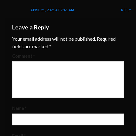
APRIL 21, 2026 AT 7:41 AM
REPLY
Leave a Reply
Your email address will not be published.
Required
fields are marked
*
Comment
*
Name
*
Email
*