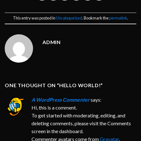
This entry was posted in
Uncategorized
. Bookmark the
permalink
.
ADMIN
ONE THOUGHT ON “
HELLO WORLD!
”
A WordPress Commenter
says:
Hi, this is a comment.
To get started with moderating, editing, and
deleting comments, please visit the Comments
screen in the dashboard.
Commenter avatars come from
Gravatar
.